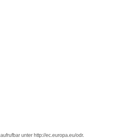
 aufrufbar unter
http://ec.europa.eu/odr
.