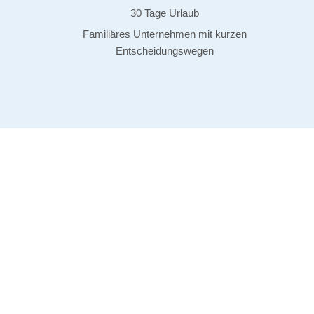
30 Tage Urlaub
Familiäres Unternehmen mit kurzen
Entscheidungswegen
Hört sich gut an?
Wir freuen uns auf Ihre Bewerbung.
Lassen Sie uns per E-Mail Ihre Bewerbungsunterlagen mit